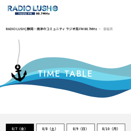
RADIO LUSH | 静岡・焼津のコミュニティ ラジオ局 FM 80.7MHz
>
番組表
TIME TABLE
8/7（金）
8/8（土）
8/9（日）
8/10（月）