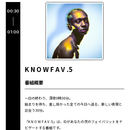
00:30
01:00
K N O W F A V .5
番組概要
一日の終わり、深夜0時30分。
始まりを待ち、差し掛かった全ての今日へ送る、新しい表現と
出会う30分。
「K N O W F A V .5」は、IDがあなたの次のフェイバリットをナ
ビゲートする番組です。