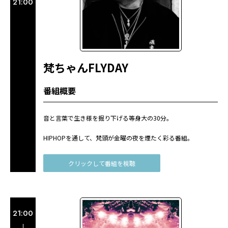
21:00
梵ちゃんFLYDAY
番組概要
音と言葉で生き様を掘り下げる等身大の30分。
HIPHOPを通して、梵頭が金曜の夜を煙たく彩る番組。
クリックして番組を視聴
21:00