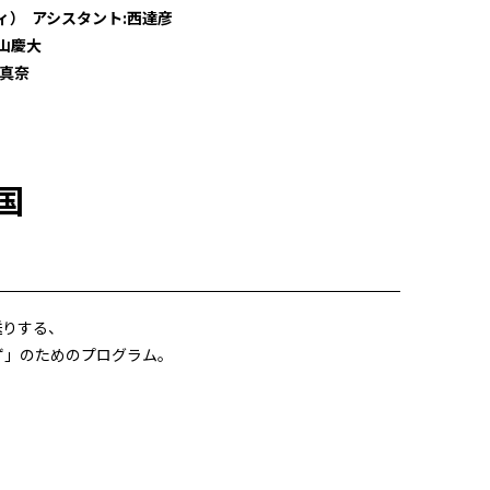
ィ） アシスタント:西達彦
山慶大
口真奈
天国
送りする、
ず」のためのプログラム。