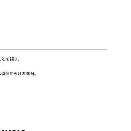
ことを語り、
煩悩だらけの30分。